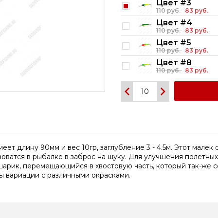
Цвет #3
110 руб.
83 руб.
Цвет #4
110 руб.
83 руб.
Цвет #5
110 руб.
83 руб.
Цвет #8
110 руб.
83 руб.
Цвет #9
110 руб.
83 руб.
Цвет #10
110 руб.
83 руб.
Цвет #11
110 руб.
83 руб.
Цвет #14
еет длину 90мм и вес 10гр, заглубление 3 - 4.5м. Этот малек
100 руб.
83 руб.
зоватся в рыбалке в заброс на щуку. Для улучшения полетны
Цвет #15
шарик, перемещающийся в хвостовую часть, который так-же 
110 руб.
83 руб.
ы вариации с различными окрасками.
Цвет #16
110 руб.
83 руб.
Цвет #17
110 руб.
83 руб.