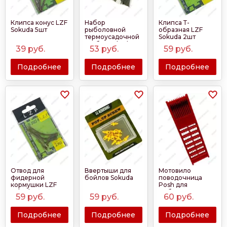
Клипса конус LZF
Набор
Клипса Т-
Sokuda 5шт
рыболовной
образная LZF
термоусадочной
Sokuda 2шт
трубки Sokuda
39
руб.
53
руб.
59
руб.
60шт 1.6мм, 2.6мм,
3.6мм.
Подробнее
Подробнее
Подробнее
Отвод для
Ввертыши для
Мотовило
фидерной
бойлов Sokuda
поводочница
кормушки LZF
Posh для
Sokuda 2шт
рыбалки
59
руб.
59
руб.
60
руб.
Подробнее
Подробнее
Подробнее