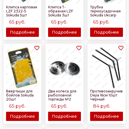
Клипса карповая
Клипса Т-
Трубка
LZF 2322-5
образная LZF
термоусадочная
Sokuda 5шт
Sokuda 3шт
Sokuda Ukcarp
20шт
65
руб.
65
руб.
65
руб.
Подробнее
Подробнее
Подробнее
Ввертыши для
Два колеса для
Противозакручивате
бойлов Sokuda
рыболовной
Dejia 16см 10шт
20шт
торпеды №2
Чёрный
65
руб.
65
руб.
84
руб.
Подробнее
Подробнее
Подробнее