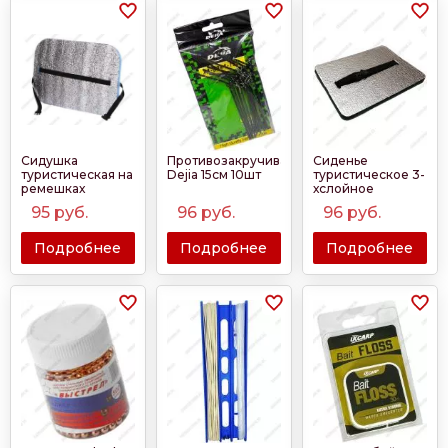
Сидушка
Противозакручиватель
Сиденье
туристическая на
Dejia 15см 10шт
туристическое 3-
ремешках
хслойное
фольгированное
95
руб.
96
руб.
96
руб.
20мм Sokuda
Подробнее
Подробнее
Подробнее