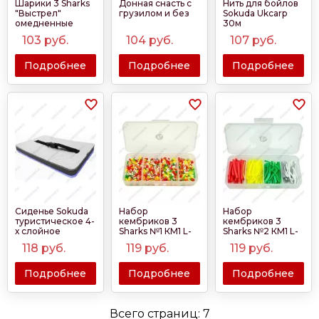
Шарики 3 Sharks
Донная снасть с
Нить для бойлов
"Выстрел"
грузилом и без
Sokuda Ukcarp
омедненные
30м
500шт
103
руб.
104
руб.
107
руб.
Подробнее
Подробнее
Подробнее
Сиденье Sokuda
Набор
Набор
туристическое 4-
кембриков 3
кембриков 3
х слойное
Sharks №1 КМ1 L-
Sharks №2 КМ1 L-
фольгированное
3мм 25мм - 60мм
40мм 25мм -
118
руб.
119
руб.
119
руб.
30мм
- 130мм
60мм - 130мм
Подробнее
Подробнее
Подробнее
Всего страниц:
7