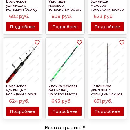
Болонское
Удилище
Удилище
удилище с
маховое
маховое
кольцами Osprey
телескопическое
телескопическое
Genetic Trabucco
Jin Tai G611B без
Jin Tai G607B без
602
руб.
608
руб.
623
руб.
TSH-012 4м-7м
колец 4м-7м 10-
колец 4м-7м 10-
40гр
40гр
Подробнее
Подробнее
Подробнее
Болонское
Удочка маховая
Болонское
удилище с
без колец
удилище с
кольцами Grows
Shimano Freccia
кольцами Sokuda
Culture Mamba
Genetic TLS
624
руб.
643
руб.
651
руб.
4м-6м 5-25гр
Красный
Подробнее
Подробнее
Подробнее
Всего страниц:
9