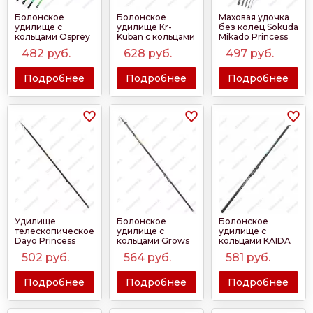
Болонское
Болонское
Маховая удочка
удилище с
удилище Kr-
без колец Sokuda
кольцами Osprey
Kuban с кольцами
Mikado Princess
Freccia 4м-7м
Osprey
long
482
руб.
628
руб.
497
руб.
Подробнее
Подробнее
Подробнее
Удилище
Болонское
Болонское
телескопическое
удилище с
удилище с
Dayo Princess
кольцами Grows
кольцами KAIDA
Culture Princess
RANGER 4м - 6м
502
руб.
564
руб.
581
руб.
4-7м
Подробнее
Подробнее
Подробнее