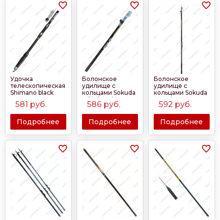
Удочка
Болонское
Болонское
телескопическая
удилище с
удилище с
Shimano black
кольцами Sokuda
кольцами Sokuda
Mikado Princess
Freccia
581
руб.
586
руб.
592
руб.
short
Подробнее
Подробнее
Подробнее