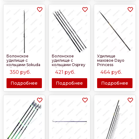
Болонское
Болонское
Удилище
удилище с
удилище с
маховое Dayo
кольцами Sokuda
кольцами Osprey
Princess
Mikado Princess
Mikado TSH-010
350
руб.
421
руб.
464
руб.
long
4м-7м
Подробнее
Подробнее
Подробнее