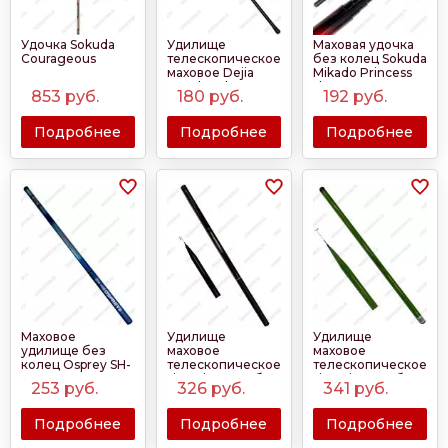
Удочка Sokuda
Удилище
Маховая удочка
Courageous
телескопическое
без колец Sokuda
маховое Dejia
Mikado Princess
Good Lack 3м-6м
short
853
руб.
180
руб.
192
руб.
80-120гр
Подробнее
Подробнее
Подробнее
Маховое
Удилище
Удилище
удилище без
маховое
маховое
колец Osprey SH-
телескопическое
телескопическое
330 4.5м-7.2м
Jin Tai 22090 без
Jin Tai 22091 без
253
руб.
326
руб.
341
руб.
колец 3.6м-6.3м
колец 3.6м-6.3м
10гр-30гр
15гр-40гр
Подробнее
Подробнее
Подробнее