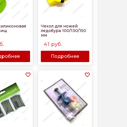
силиконовая
Чехол для ножей
лищ
ледобура 100/130/150
мм
б.
41
руб.
дробнее
Подробнее