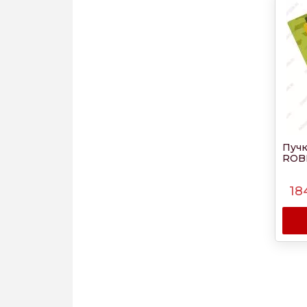
Пучк
ROB
18