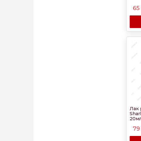
65
Лак 
Shar
20м
79