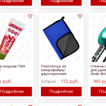
Подробнее
Подробнее
По
а жидкая ПВХ
Полотенце из
Стяжка 
л
микрофибры
для уди
двустороннее
Rods Bol
30х40см 5шт Sale
4
руб.
172
руб.
180
р
2025
220руб.
Подробнее
Подробнее
По