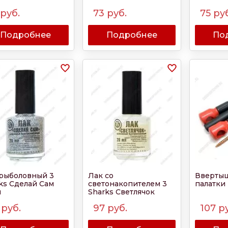
руб.
73
руб.
75
руб
Подробнее
Подробнее
По
рыболовный 3
Лак со
Ввертыш
ks Сделай Сам
светонакопителем 3
палатки 
л
Sharks Светлячок
20мл
руб.
97
руб.
107
ру