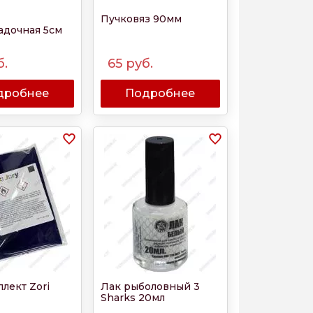
Пучковяз 90мм
адочная 5см
б.
65
руб.
дробнее
Подробнее
лект Zori
Лак рыболовный 3
Sharks 20мл