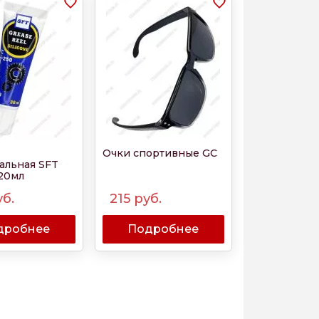
Очки спортивные GC
альная SFT
 20мл
б.
215
руб.
дробнее
Подробнее