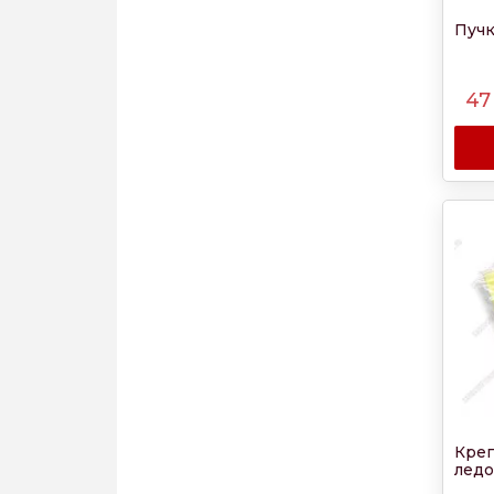
Пучк
47
Кре
ледо