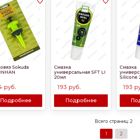
овяз Sokuda
Смазка
Смазка
INHAN
универсальная SFT LI
универс
20мл
Silicone
4
руб.
193
руб.
193
ру
Подробнее
Подробнее
По
Всего страниц:
2
1
2