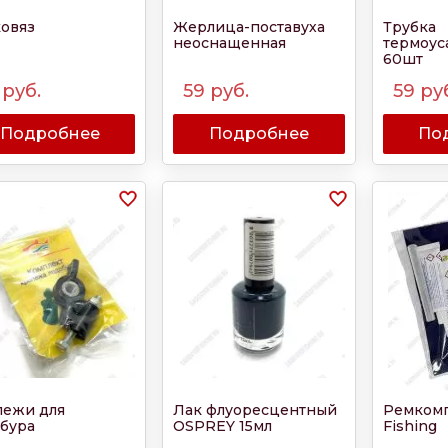
овяз
Жерлица-поставуха
Трубка
неоснащенная
термоус
60шт
руб.
59
руб.
59
ру
Подробнее
Подробнее
По
пежи для
Лак флуоресцентный
Ремкомп
бура
OSPREY 15мл
Fishing