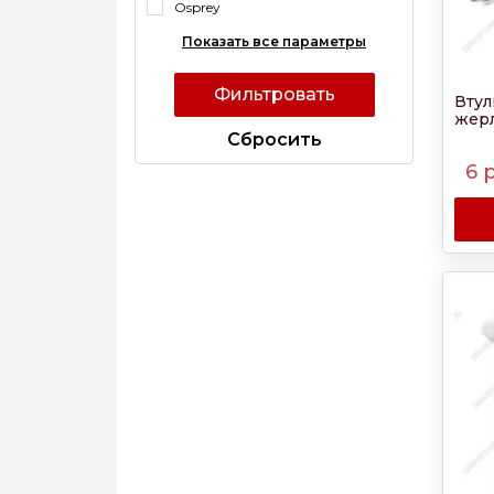
Osprey
Показать все параметры
Втул
жер
Cбросить
6
р