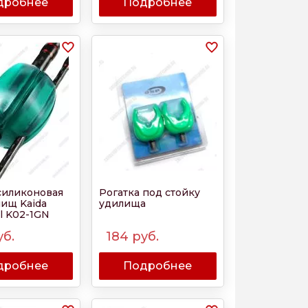
дробнее
Подробнее
силиконовая
Рогатка под стойку
лищ Kaida
удилища
l K02-1GN
уб.
184
руб.
дробнее
Подробнее