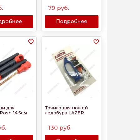
.
79
руб.
дробнее
Подробнее
и для
Точило для ножей
Posh 14.5см
ледобура LAZER
б.
130
руб.