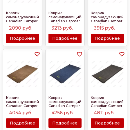
Коврик
Коврик
Коврик
самонадувающийся
самонадувающийся
самонадувающийся
Canadian Camper
Canadian Capmer
Canadian Camper
Sport 180х50х3 см
Comfort
Comfort
2090
руб.
3213
руб.
3915
руб.
200х66х3см Khaki
200х66х5см
Green
Подробнее
Подробнее
Подробнее
Коврик
Коврик
Коврик
самонадувающийся
самонадувающийся
самонадувающийся
Canadian Camper
Canadian Camper
Canadian Camper
De-Lux 200х66х5
De-Lux 200х66х5
Comfort
4054
руб.
4756
руб.
4811
руб.
см Khaki
см Blue
200х66х7см Grey
Подробнее
Подробнее
Подробнее