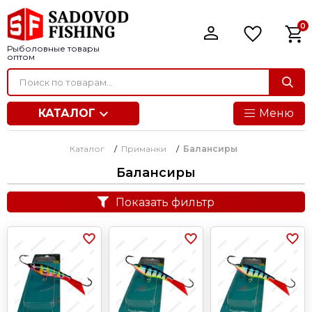
0
Рыболовные товары
оптом
КАТАЛОГ
Меню
Каталог
/
Приманки
/
Балансиры
Балансиры
Показать фильтр