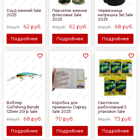
Снуд зимний Sale
Перчатки зимние
Червячница
2025
флисовые Sale
матрешка 3в1 Sale
2025
2025
62
руб.
62
руб.
68
руб.
80руб.
80руб.
90руб.
Подробнее
Подробнее
Подробнее
Воблер
Коробка для
Светлячок
GoFishing Bandit
приманок Osprey
рыболовный 5
125мм 20гр Sale
Sale 2025
упаковок Sale
2025
2025
68
руб.
70
руб.
73
руб.
80руб.
95руб.
Подробнее
Подробнее
Подробнее