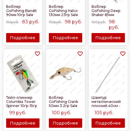
Воблер
Воблер
Воблер
GoFishing Bandit
GoFishing Halco
GoFishing Deep
90мм 10гр Sale
130мм 23гр Sale
Shaker 85мм
2025
2025
15.5гр Sale 2025
83
руб.
98
руб.
98
110руб.
110руб.
100руб.
руб.
Подробнее
Подробнее
Подробнее
Тейл-спиннер
Воблер
Шампур
Columbia Tower
GoFishing Crank
металлический
Spinner 10гр-15гр
50мм 3.2гр Sale
плоский 40см -
Sale 2025
2025
60см Sale 2025
99
руб.
100
руб.
105
руб.
Подробнее
Подробнее
Подробнее