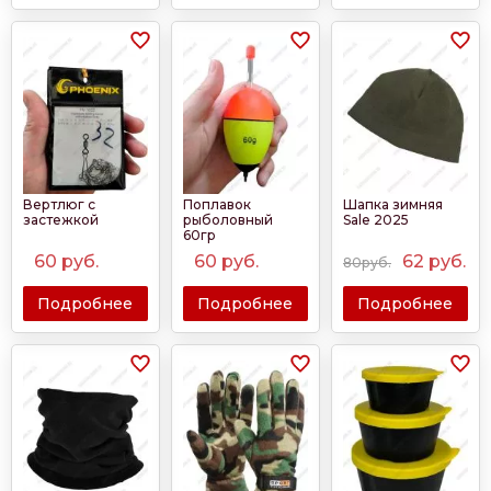
Вертлюг с
Поплавок
Шапка зимняя
застежкой
рыболовный
Sale 2025
60гр
60
руб.
60
руб.
62
руб.
80руб.
Подробнее
Подробнее
Подробнее