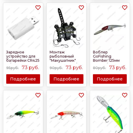
Зарядное
Монтаж
Воблер
устройство для
рыболовный
GoFishing
батарейки CR425
"Макушатник"
Bomber 125мм
Sale 2025
30гр - 80гр Sale
22гр Sale 2025
73
руб.
73
руб.
73
руб.
95руб.
90руб.
80руб.
2025
Подробнее
Подробнее
Подробнее