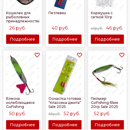
Кошелек для
Петлевяз
Кормушка с
рыболовных
сеткой 10гр
принадлежностей
Sale 2025
26
руб.
40
руб.
46
руб.
46руб.
Подробнее
Подробнее
Подробнее
Блесна
Оснастка готовая
Пилькер
колеблющаяся
"Классика джита"
GoFishing 61мм
GoFishing
Sale 2025
20гр Sale 2025
Kastmaster 65мм
50
руб.
52
руб.
52
руб.
68руб.
21гр Sale 2025
Подробнее
Подробнее
Подробнее