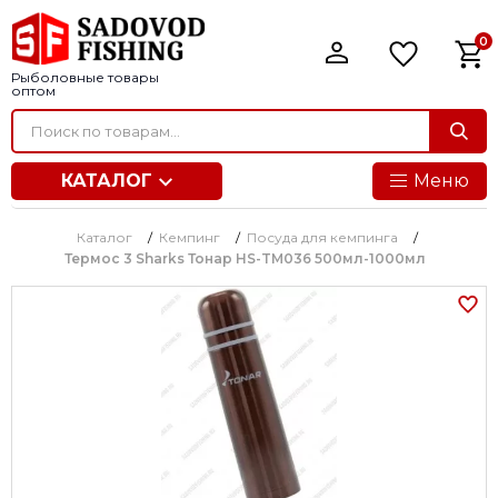
0
Рыболовные товары
оптом
КАТАЛОГ
Меню
Каталог
/
Кемпинг
/
Посуда для кемпинга
/
Термос 3 Sharks Тонар HS-TM036 500мл-1000мл