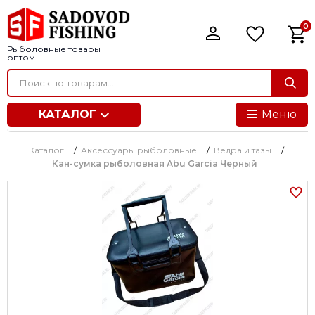
0
Рыболовные товары
оптом
КАТАЛОГ
Меню
Каталог
/
Аксессуары рыболовные
/
Ведра и тазы
/
Кан-сумка рыболовная Abu Garcia Черный