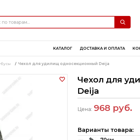
КАТАЛОГ
ДОСТАВКА И ОПЛАТА
КО
убусы
/
Чехол для удилищ односекционный Deija
Чехол для уд
Deija
968
руб.
Цена:
Варианты товара:
70см